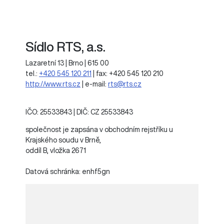
Sídlo RTS, a.s.
Lazaretní 13 | Brno | 615 00
tel.:
+420 545 120 211
| fax: +420 545 120 210
http://www.rts.cz
| e-mail:
rts@rts.cz
IČO: 25533843 | DIČ: CZ 25533843
společnost je zapsána v obchodním rejstříku u
Krajského soudu v Brně,
oddíl B, vložka 2671
Datová schránka: enhf5gn