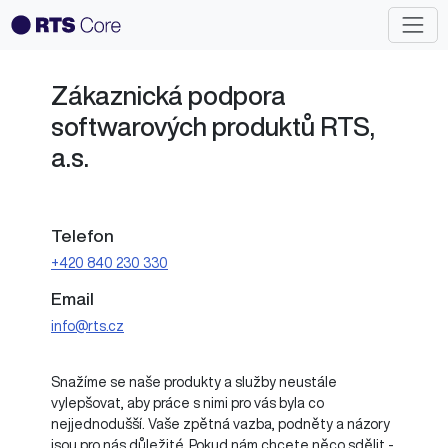
Zákaznická podpora
softwarových produktů RTS,
a.s.
Telefon
+420 840 230 330
Email
info@rts.cz
Snažíme se naše produkty a služby neustále
vylepšovat, aby práce s nimi pro vás byla co
nejjednodušší. Vaše zpětná vazba, podněty a názory
jsou pro nás důležité. Pokud nám chcete něco sdělit -