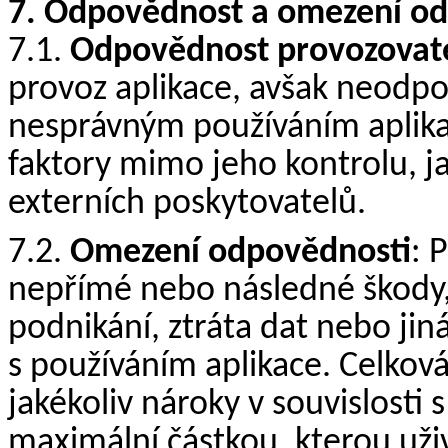
7. Odpovědnost a omezení o
7.1.
Odpovědnost provozovat
provoz aplikace, avšak neodp
nesprávným používáním aplik
faktory mimo jeho kontrolu, j
externích poskytovatelů.
7.2.
Omezení odpovědnosti
: 
nepřímé nebo následné škody, j
podnikání, ztráta dat nebo jin
s používáním aplikace. Celkov
jakékoliv nároky v souvislosti
maximální částkou, kterou uživa