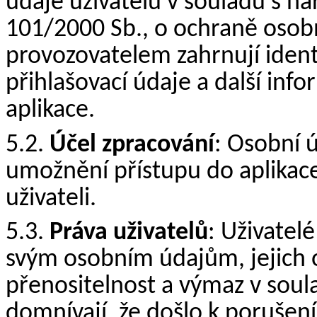
údaje uživatelů v souladu s n
101/2000 Sb., o ochraně osob
provozovatelem zahrnují identi
přihlašovací údaje a další in
aplikace.
5.2.
Účel zpracování
: Osobní 
umožnění přístupu do aplikace
uživateli.
5.3.
Práva uživatelů
: Uživatel
svým osobním údajům, jejich 
přenositelnost a výmaz v sou
domnívají, že došlo k porušení