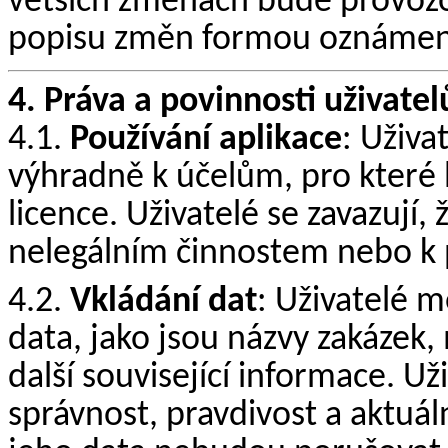
větších změnách bude provozo
popisu změn formou oznámení 
4. Práva a povinnosti uživatel
4.1.
Používání aplikace
: Uživa
výhradně k účelům, pro které 
licence. Uživatelé se zavazují,
nelegálním činnostem nebo k p
4.2.
Vkládání dat
: Uživatelé m
data, jako jsou názvy zakázek,
další související informace. U
správnost, pravdivost a aktuál