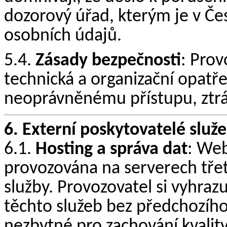
dozorový úřad, kterým je v Če
osobních údajů.
5.4.
Zásady bezpečnosti
: Prov
technická a organizační opatř
neoprávněnému přístupu, ztrá
6. Externí poskytovatelé služ
6.1.
Hosting a správa dat
: Web
provozována na serverech třetí
služby. Provozovatel si vyhraz
těchto služeb bez předchozíh
nezbytné pro zachování kvality