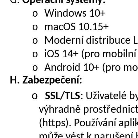
G.
Operační systémy:
o
Windows 10+
o
macOS 10.15+
o
Moderní distribuce L
o
iOS 14+ (pro mobilní 
o
Android 10+ (pro mob
H.
Zabezpečení:
o
SSL/TLS:
Uživatelé by
výhradně prostřednic
(https). Používání apl
může vést k narušení 