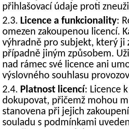
přihlašovací údaje proti zneuž
2.3.
Licence a funkcionality
: 
omezen zakoupenou licencí. Ka
výhradně pro subjekt, který ji
případně jiným způsobem. Uživ
nad rámec své licence ani umož
výslovného souhlasu provozov
2.4.
Platnost licencí
: Licence 
dokupovat, přičemž mohou mít
stanovena při jejich zakoupe
souladu s podmínkami uvedeným