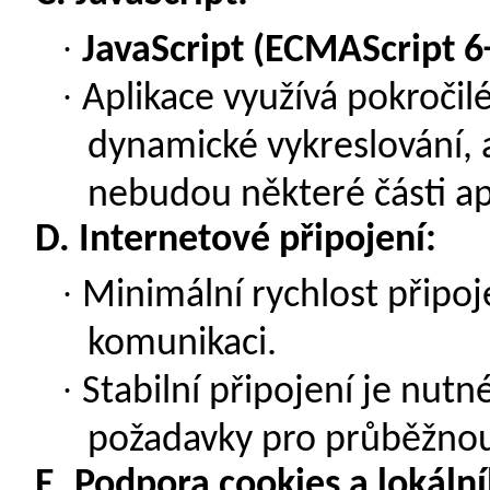
·
JavaScript (ECMAScript 6
·
Aplikace využívá pokročil
dynamické vykreslování, a
nebudou některé části ap
D.
Internetové připojení:
·
Minimální rychlost připoj
komunikaci.
·
Stabilní připojení je nutn
požadavky pro průběžnou
E.
Podpora cookies a lokálníh