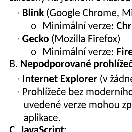
·
Blink
(Google Chrome, Mi
o
Minimální verze:
Ch
·
Gecko
(Mozilla Firefox)
o
Minimální verze:
Fir
B.
Nepodporované prohlížeč
·
Internet Explorer
(v žádné
·
Prohlížeče bez moderního 
uvedené verze mohou zp
aplikace.
C.
JavaScript: