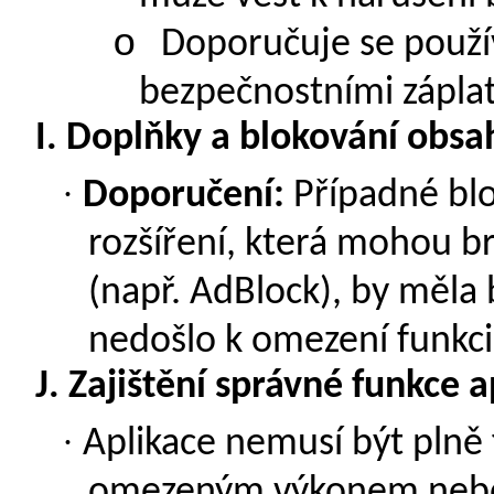
o
Doporučuje se použív
bezpečnostními záplat
I.
Doplňky a blokování obsa
·
Doporučení:
Případné blo
rozšíření, která mohou b
(např. AdBlock), by měla 
nedošlo k omezení funkci
J.
Zajištění správné funkce a
·
Aplikace nemusí být plně 
omezeným výkonem nebo n