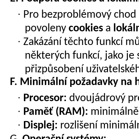
·
Pro bezproblémový chod a
povoleny
cookies
a
lokál
·
Zakázání těchto funkcí m
některých funkcí, jako je
přizpůsobení uživatelskéh
F.
Minimální požadavky na 
·
Procesor:
dvoujádrový pr
·
Paměť (RAM):
minimáln
·
Displej:
rozlišení minimá